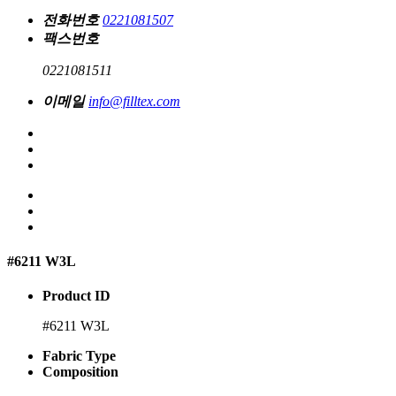
전화번호
0221081507
팩스번호
0221081511
이메일
info@filltex.com
#6211 W3L
Product ID
#6211 W3L
Fabric Type
Composition