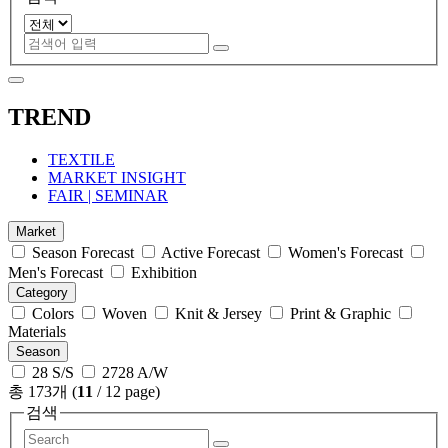
TREND
TEXTILE
MARKET INSIGHT
FAIR | SEMINAR
Market
Season Forecast
Active Forecast
Women's Forecast
Men's Forecast
Exhibition
Category
Colors
Woven
Knit & Jersey
Print & Graphic
Materials
Season
28 S/S
2728 A/W
총 173개
(
11
/ 12 page)
검색